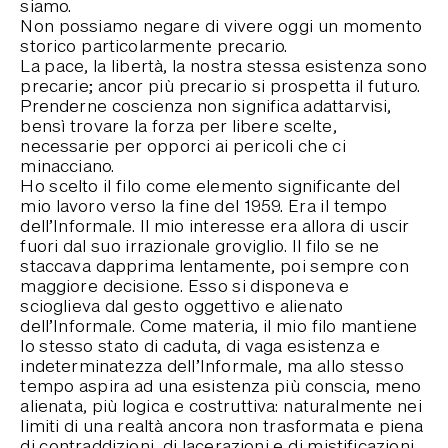
siamo.
Non possiamo negare di vivere oggi un momento
storico particolarmente precario.
La pace, la libertà, la nostra stessa esistenza sono
precarie; ancor più precario si prospetta il futuro.
Prenderne coscienza non significa adattarvisi,
bensì trovare la forza per libere scelte,
necessarie per opporci ai pericoli che ci
minacciano.
Ho scelto il filo come elemento significante del
mio lavoro verso la fine del 1959. Era il tempo
dell’Informale. Il mio interesse era allora di uscir
fuori dal suo irrazionale groviglio. Il filo se ne
staccava dapprima lentamente, poi sempre con
maggiore decisione. Esso si disponeva e
scioglieva dal gesto oggettivo e alienato
dell’Informale. Come materia, il mio filo mantiene
lo stesso stato di caduta, di vaga esistenza e
indeterminatezza dell’Informale, ma allo stesso
tempo aspira ad una esistenza più conscia, meno
alienata, più logica e costruttiva: naturalmente nei
limiti di una realtà ancora non trasformata e piena
di contraddizioni, di lacerazioni e di mistificazioni.