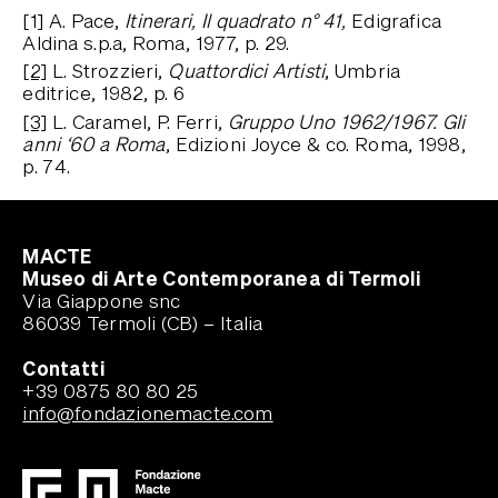
[1] A. Pace,
Itinerari, Il quadrato n° 41,
Edigrafica
Aldina s.p.a, Roma, 1977, p. 29.
[2]
L. Strozzieri,
Quattordici Artisti
, Umbria
editrice, 1982, p. 6
[3]
L. Caramel, P. Ferri,
Gruppo Uno 1962/1967. Gli
anni ‘60 a Roma
, Edizioni Joyce & co. Roma, 1998,
p. 74.
MACTE
Museo di Arte Contemporanea di Termoli
Via Giappone snc
86039 Termoli (CB) – Italia
Contatti
+39 0875 80 80 25
info@fondazionemacte.com