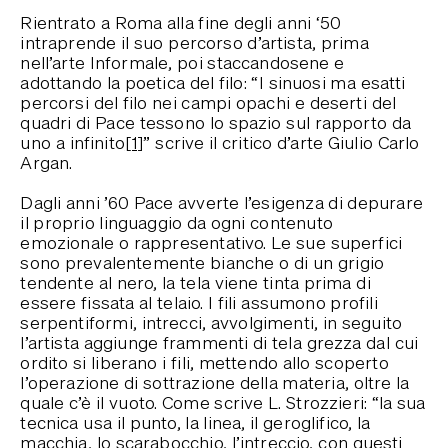
Rientrato a Roma alla fine degli anni ‘50
intraprende il suo percorso d’artista, prima
nell’arte Informale, poi staccandosene e
adottando la poetica del filo: “I sinuosi ma esatti
percorsi del filo nei campi opachi e deserti del
quadri di Pace tessono lo spazio sul rapporto da
uno a infinito
[1]
” scrive il critico d’arte Giulio Carlo
Argan.
Dagli anni ’60 Pace avverte l’esigenza di depurare
il proprio linguaggio da ogni contenuto
emozionale o rappresentativo. Le sue superfici
sono prevalentemente bianche o di un grigio
tendente al nero, la tela viene tinta prima di
essere fissata al telaio. I fili assumono profili
serpentiformi, intrecci, avvolgimenti, in seguito
l’artista aggiunge frammenti di tela grezza dal cui
ordito si liberano i fili, mettendo allo scoperto
l’operazione di sottrazione della materia, oltre la
quale c’è il vuoto. Come scrive L. Strozzieri: “la sua
tecnica usa il punto, la linea, il geroglifico, la
macchia, lo scarabocchio, l’intreccio, con questi