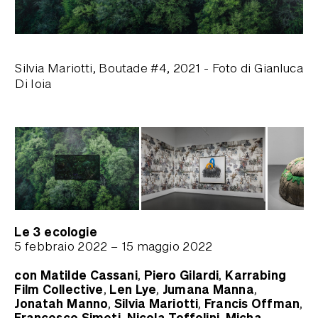
Silvia Mariotti, Boutade #4, 2021 - Foto di Gianluca
In
Di Ioia
Ar
Di
Le 3 ecologie
5 febbraio 2022
– 15 maggio 2022
con Matilde Cassani, Piero Gilardi, Karrabing
Film Collective, Len Lye, Jumana Manna,
Jonatah Manno, Silvia Mariotti, Francis Offman,
Francesco Simeti, Nicola Toffolini, Micha