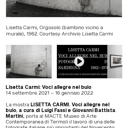
Lisetta Carmi, Orgosolo (bambino vicino a
Lu
murale), 1962. Courtesy Archivio Lisetta Carmi
la
Lisetta Carmi: Voci allegre nel buio
14 settembre 2021
– 16 gennaio 2022
LISETTA CARMI. Voci allegre nel
La mostra
buio, a cura di Luigi Fassi e Giovanni Battista
Martini
, porta al MACTE Museo di Arte
Contemporanea di Termoli il lavoro di una delle
fotografe italiane più importanti del Novecento: